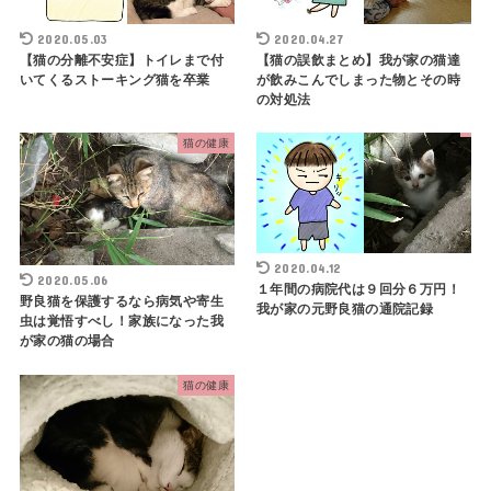
2020.05.03
2020.04.27
【猫の分離不安症】トイレまで付
【猫の誤飲まとめ】我が家の猫達
いてくるストーキング猫を卒業
が飲みこんでしまった物とその時
の対処法
猫の健康
2020.04.12
2020.05.06
１年間の病院代は９回分６万円！
野良猫を保護するなら病気や寄生
我が家の元野良猫の通院記録
虫は覚悟すべし！家族になった我
が家の猫の場合
猫の健康