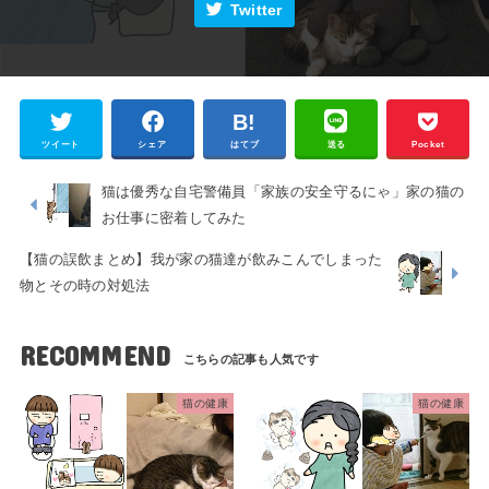
Twitter
ツイート
シェア
はてブ
送る
Pocket
猫は優秀な自宅警備員「家族の安全守るにゃ」家の猫の
お仕事に密着してみた
【猫の誤飲まとめ】我が家の猫達が飲みこんでしまった
物とその時の対処法
RECOMMEND
猫の健康
猫の健康