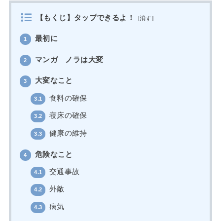
【もくじ】タップできるよ！
[
消す
]
最初に
1
マンガ ノラは大変
2
大変なこと
3
食料の確保
3.1
寝床の確保
3.2
健康の維持
3.3
危険なこと
4
交通事故
4.1
外敵
4.2
病気
4.3