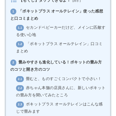
【もくじ】タップできるよ！
[
消す
]
「ポキットプラス オールテレイン」使った感想
1
と口コミまとめ
セカンドベビーカーだけど、メインに匹敵す
1.1
る使い心地
「ポキットプラス オールテレイン」口コミ
1.2
まとめ
畳みやすさも進化している！ポキットの畳み方
2
のコツと開き方のコツ
畳むと、ものすごくコンパクトで小さい！
2.1
赤ちゃん本舗の店員さんに、新しいポキット
2.2
の畳み方を聞いてみたところ
ポキットプラス オールテレインはこんな感
2.3
じで畳みます