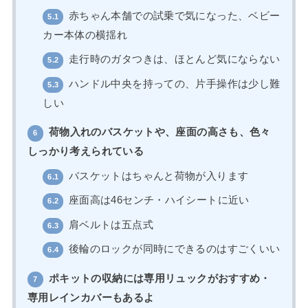
赤ちゃん本舗での試乗で気になった、ベビー
5.1
カー本体の横揺れ
走行時のガタつきは、ほとんど気にならない
5.2
ハンドル中央を持っての、片手操作は少し難
5.3
しい
荷物入れのバスケットや、座面の高さも、色々
6
しっかり考えられている
バスケットはちゃんと荷物が入ります
6.1
座面高は46センチ・ハイシートに近い
6.2
肩ベルトは五点式
6.3
後輪のロックが同時にできるのはすごくいい
6.4
ポキットの収納には専用リュックがおすすめ・
7
専用レインカバーもあるよ