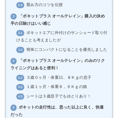
畳み方のコツを伝授
2.4
「ポキットプラス オールテレイン」購入の決め
3
手の日除けはいい感じ
ポキットエアに外付けのサンシェード取り付
3.1
けることも考えましたが
簡単にコンパクトになることを優先しました
3.2
「ポキットプラス オールテレイン」のみのリク
4
ライニングはあると便利！
３歳０ヶ月・体重11、８Ｋｇの息子
4.1
１歳１ヶ月・体重８，６Ｋｇの娘
4.2
シートは３歳息子でもゆとりあり！
4.3
ポキットの走行性は、思った以上に良く、快適
5
だった