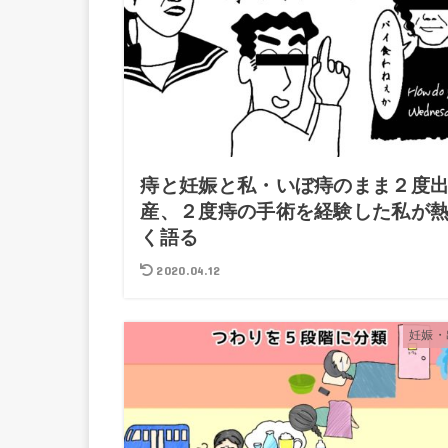
痔と妊娠と私・いぼ痔のまま２度
産、２度痔の手術を経験した私が
く語る
2020.04.12
妊娠・