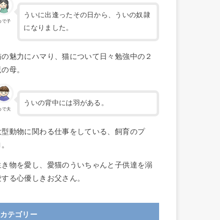
ういに出逢ったその日から、ういの奴隷
めで子
になりました。
猫の魅力にハマり、猫について日々勉強中の２
児の母。
ういの背中には羽がある。
めで夫
大型動物に関わる仕事をしている、飼育のプ
ロ。
生き物を愛し、愛猫のういちゃんと子供達を溺
愛する心優しきお父さん。
カテゴリー