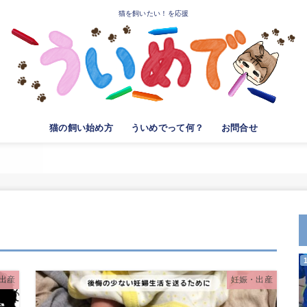
猫を飼いたい！を応援
猫の飼い始め方
ういめでって何？
お問合せ
出産
妊娠・出産