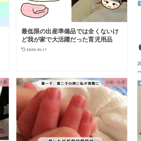
最低限の出産準備品では全くないけ
ど我が家で大活躍だった育児用品
く
2020.04.17
出産
妊娠・出産